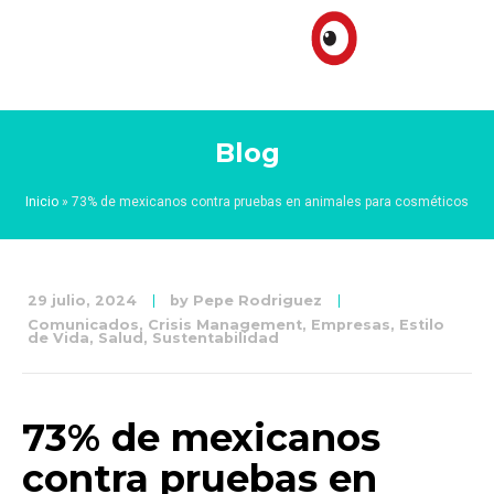
Blog
Inicio
»
73% de mexicanos contra pruebas en animales para cosméticos
29 julio, 2024
by
Pepe Rodriguez
Comunicados
,
Crisis Management
,
Empresas
,
Estilo
de Vida
,
Salud
,
Sustentabilidad
73% de mexicanos
contra pruebas en