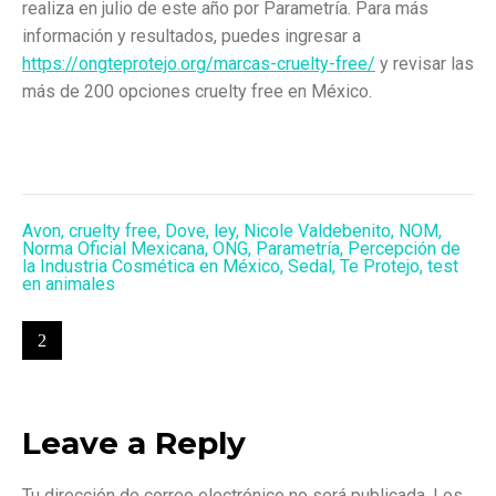
realiza en julio de este año por Parametría. Para más
información y resultados, puedes ingresar a
https://ongteprotejo.org/marcas-cruelty-free/
y revisar las
más de 200 opciones cruelty free en México.
Avon
,
cruelty free
,
Dove
,
ley
,
Nicole Valdebenito
,
NOM
,
Norma Oficial Mexicana
,
ONG
,
Parametría
,
Percepción de
la Industria Cosmética en México
,
Sedal
,
Te Protejo
,
test
en animales
Leave a Reply
Tu dirección de correo electrónico no será publicada.
Los