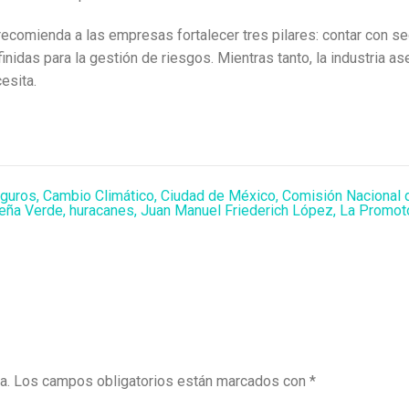
recomienda a las empresas fortalecer tres pilares: contar con s
nidas para la gestión de riesgos. Mientras tanto, la industria a
esita.
eguros
,
Cambio Climático
,
Ciudad de México
,
Comisión Nacional 
eña Verde
,
huracanes
,
Juan Manuel Friederich López
,
La Promot
a.
Los campos obligatorios están marcados con
*