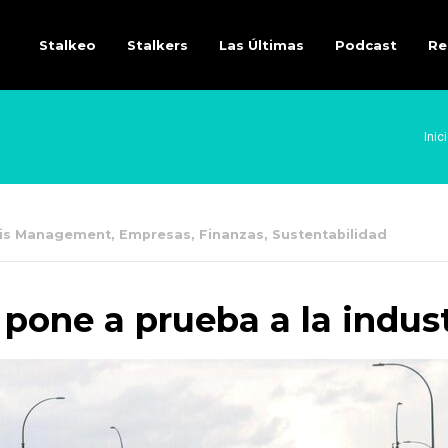
Stalkeo
Stalkers
Las Últimas
Podcast
Re
Inic
sis Management
,
Empresas
,
Finanzas
,
Sustentabilidad
 pone a prueba a la indus