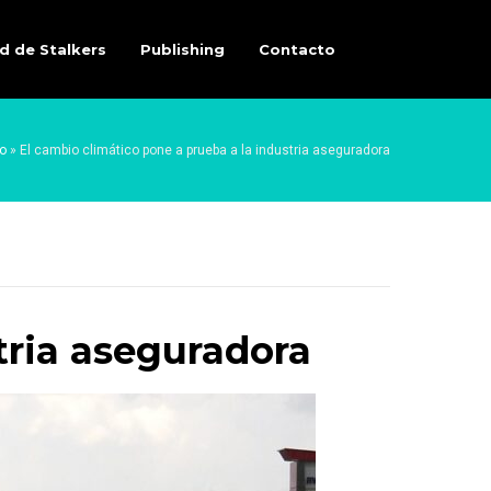
d de Stalkers
Publishing
Contacto
io
»
El cambio climático pone a prueba a la industria aseguradora
tria aseguradora