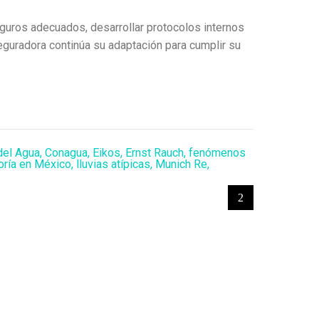
eguros adecuados, desarrollar protocolos internos
seguradora continúa su adaptación para cumplir su
del Agua
,
Conagua
,
Eikos
,
Ernst Rauch
,
fenómenos
oría en México
,
lluvias atípicas
,
Munich Re
,