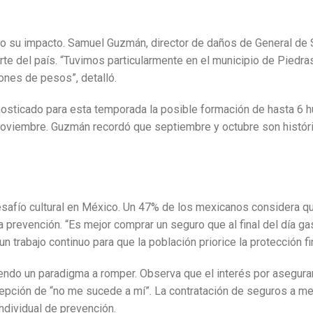
o su impacto. Samuel Guzmán, director de daños de General de 
 norte del país. “Tuvimos particularmente en el municipio de Pie
ones de pesos”, detalló.
ticado para esta temporada la posible formación de hasta 6 hur
de noviembre. Guzmán recordó que septiembre y octubre son hist
esafío cultural en México. Un 47% de los mexicanos considera q
a prevención. “Es mejor comprar un seguro que al final del día ga
trabajo continuo para que la población priorice la protección fi
iendo un paradigma a romper. Observa que el interés por asegu
rcepción de “no me sucede a mí”. La contratación de seguros a 
ndividual de prevención.