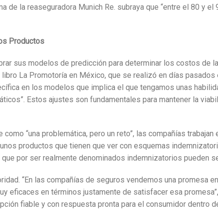
ma de la reaseguradora Munich Re. subraya que “entre el 80 y el
vos Productos
brar sus modelos de predicción para determinar los costos de la
l libro La Promotoría en México, que se realizó en días pasados
pecífica en los modelos que implica el que tengamos unas habil
ticos”. Estos ajustes son fundamentales para mantener la viabil
como “una problemática, pero un reto”, las compañías trabajan en
unos productos que tienen que ver con esquemas indemnizatorio
 que por ser realmente denominados indemnizatorios pueden ser
rioridad. “En las compañías de seguros vendemos una promesa e
 eficaces en términos justamente de satisfacer esa promesa”, 
ión fiable y con respuesta pronta para el consumidor dentro de