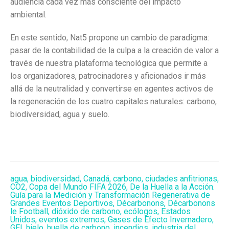
audiencia cada vez más consciente del impacto
ambiental.
En este sentido, Nat5 propone un cambio de paradigma:
pasar de la contabilidad de la culpa a la creación de valor a
través de nuestra plataforma tecnológica que permite a
los organizadores, patrocinadores y aficionados ir más
allá de la neutralidad y convertirse en agentes activos de
la regeneración de los cuatro capitales naturales: carbono,
biodiversidad, agua y suelo.
agua
,
biodiversidad
,
Canadá
,
carbono
,
ciudades anfitrionas
,
CO2
,
Copa del Mundo FIFA 2026
,
De la Huella a la Acción.
Guía para la Medición y Transformación Regenerativa de
Grandes Eventos Deportivos
,
Décarbonons
,
Décarbonons
le Football
,
dióxido de carbono
,
ecólogos
,
Estados
Unidos
,
eventos extremos
,
Gases de Efecto Invernadero
,
GEI
,
hielo
,
huella de carbono
,
incendios
,
industria del