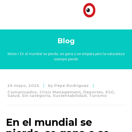
Blog
Inicio
»
En el mundial se pierde, se gana o se empata pero la naturaleza
siempre pierde
26 mayo, 2026
by
Pepe Rodriguez
Comunicados
,
Crisis Management
,
Deportes
,
ESG
,
Salud
,
Sin categoría
,
Sustentabilidad
,
Turismo
En el mundial se