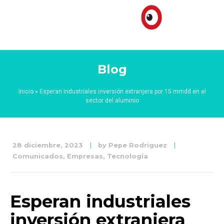
Blog
Inicio
»
Esperan industriales inversión extranjera por 15 mmdd en el
sector del aluminio
28 diciembre, 2023
by
Pepe Rodriguez
Comunicados
,
Empresas
,
Tecnología
Esperan industriales
inversión extranjera