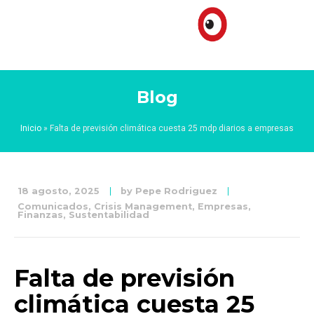
Blog
Inicio
»
Falta de previsión climática cuesta 25 mdp diarios a empresas
18 agosto, 2025
by
Pepe Rodriguez
Comunicados
,
Crisis Management
,
Empresas
,
Finanzas
,
Sustentabilidad
Falta de previsión
climática cuesta 25