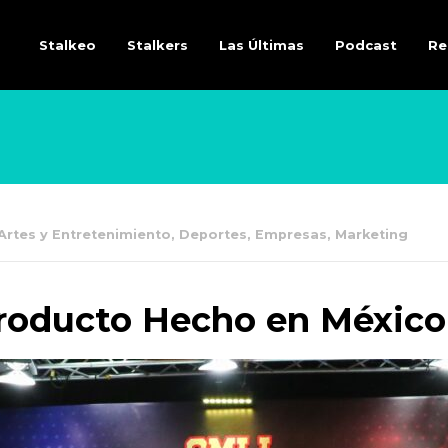
Stalkeo
Stalkers
Las Últimas
Podcast
Re
Artes y Entretenimiento
,
Deportes
,
Empresas
,
Marketing
producto Hecho en México