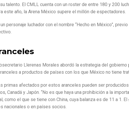
 su talento.
El CMLL cuenta con un roster de entre 180 y 200 luc
a este año, la Arena México supere el millón de espectadores.
r un personaje luchador con el nombre “Hecho en México”, previo
ctivo.
Aranceles
bsecretario Llerenas Morales abordó la estrategia del gobierno p
e aranceles a productos de países con los que México no tiene tr
as primas afectados por estos aranceles pueden ser producidos
dos, Canadá y Japón.
“No es que haya una prohibición a la importa
l, como el que se tiene con China, cuya balanza es de 11 a 1.
El
s nacionales o en países socios.