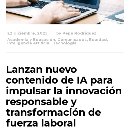
22 diciembre, 2025
by
Pepe Rodriguez
Academía y Educación
,
Comunicados
,
Equidad
,
Inteligencia Artificial
,
Tecnología
Lanzan nuevo
contenido de IA para
impulsar la innovación
responsable y
transformación de
fuerza laboral