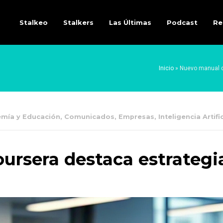
Stalkeo
Stalkers
Las Últimas
Podcast
Re
Inicio
»
Nuevo manual d
mía y Educación
,
Comunicados
,
Empresas
,
Inteligencia Artific
rsera destaca estrategias