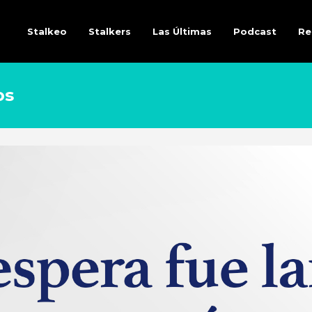
Stalkeo
Stalkers
Las Últimas
Podcast
Re
os