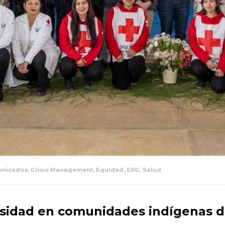
nicados
,
Crisis Management
,
Equidad
,
ESG
,
Salud
sidad en comunidades indígenas d