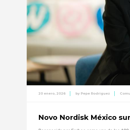
20 enero, 2026
by
Pepe Rodriguez
Comu
Novo Nordisk México suma