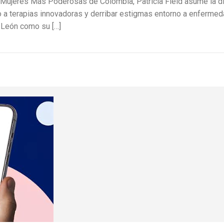
Mujeres Más Poderosas de Colombia, Patricia Field asume la d
eso a terapias innovadoras y derribar estigmas entorno a enferm
 León como su […]