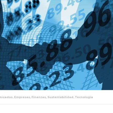
nicados
,
Empresas
,
Finanzas
,
Sustentabilidad
,
Tecnología