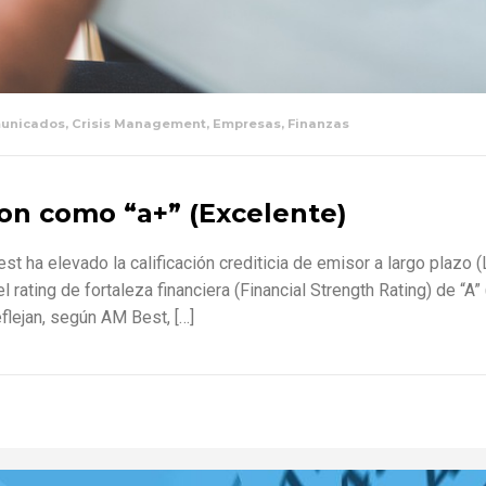
unicados
,
Crisis Management
,
Empresas
,
Finanzas
ion como “a+” (Excelente)
est ha elevado la calificación crediticia de emisor a largo plazo
l rating de fortaleza financiera (Financial Strength Rating) de “
flejan, según AM Best, […]