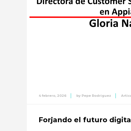
4 febrero, 2026
by
Pepe Rodriguez
Artic
Forjando el futuro digit