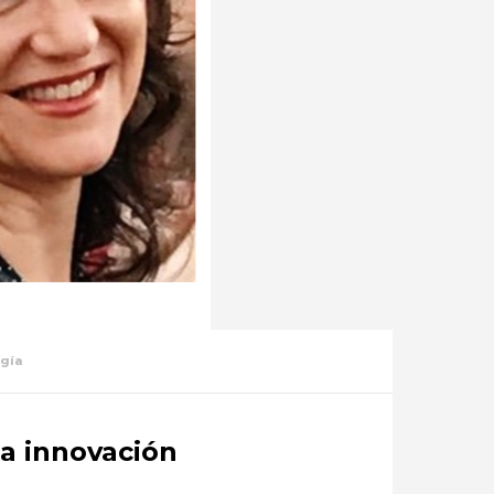
gía
la innovación