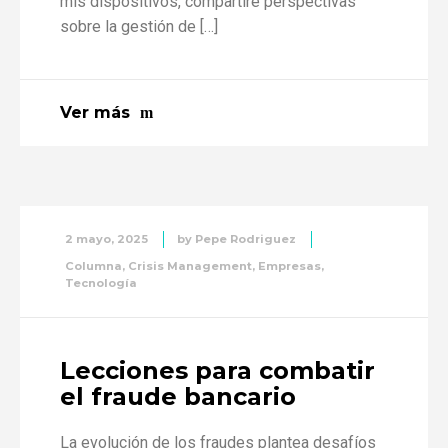
mis dispositivos, compartiré perspectivas
sobre la gestión de […]
Ver más
2 mayo, 2025
by
Pepe Rodriguez
Columna
,
Crisis Management
,
Empresas
,
Tecnología
Lecciones para combatir
el fraude bancario
La evolución de los fraudes plantea desafíos