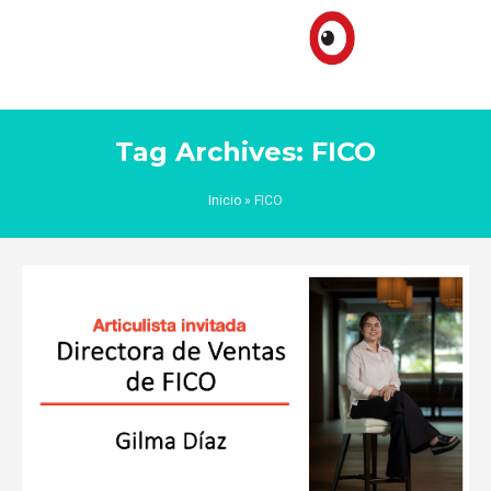
Tag Archives: FICO
Inicio
»
FICO