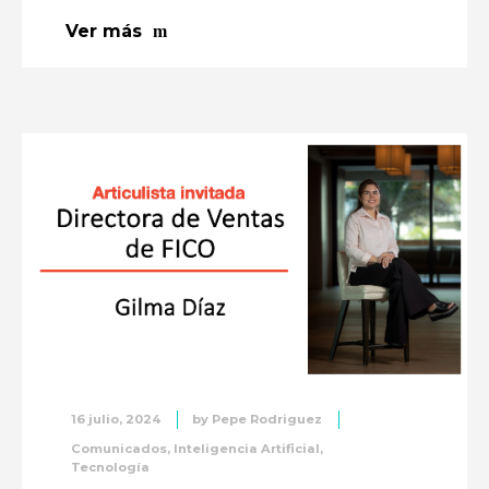
Ver más
16 julio, 2024
by
Pepe Rodriguez
Comunicados
,
Inteligencia Artificial
,
Tecnología