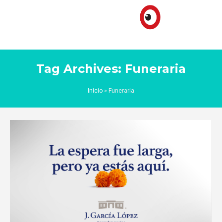
Tag Archives: Funeraria
Inicio
»
Funeraria