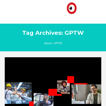
Tag Archives: GPTW
Inicio
»
GPTW