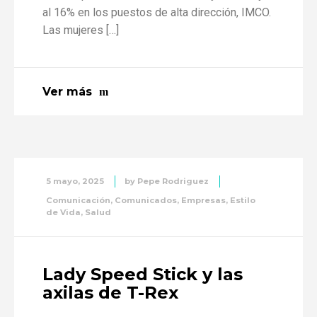
al 16% en los puestos de alta dirección, IMCO.
Las mujeres […]
Ver más
5 mayo, 2025
by
Pepe Rodriguez
Comunicación
,
Comunicados
,
Empresas
,
Estilo
de Vida
,
Salud
Lady Speed Stick y las
axilas de T-Rex