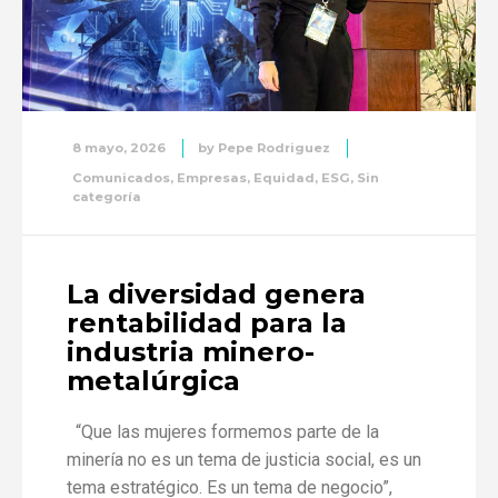
8 mayo, 2026
by
Pepe Rodriguez
Comunicados
,
Empresas
,
Equidad
,
ESG
,
Sin
categoría
La diversidad genera
rentabilidad para la
industria minero-
metalúrgica
“Que las mujeres formemos parte de la
minería no es un tema de justicia social, es un
tema estratégico. Es un tema de negocio”,