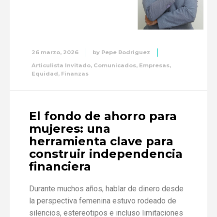
26 marzo, 2026
by
Pepe Rodriguez
Articulista Invitado
,
Comunicados
,
Empresas
,
Equidad
,
Finanzas
El fondo de ahorro para
mujeres: una
herramienta clave para
construir independencia
financiera
Durante muchos años, hablar de dinero desde
la perspectiva femenina estuvo rodeado de
silencios, estereotipos e incluso limitaciones