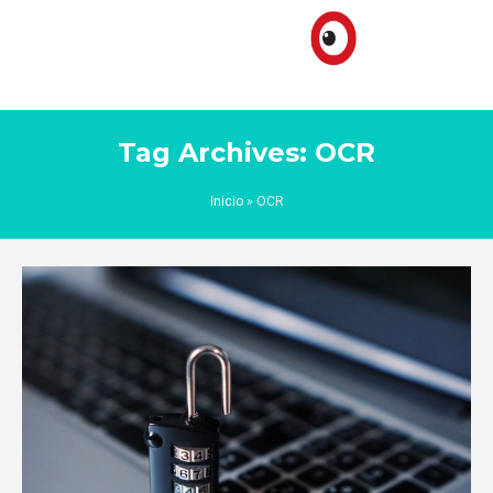
Tag Archives: OCR
Inicio
»
OCR