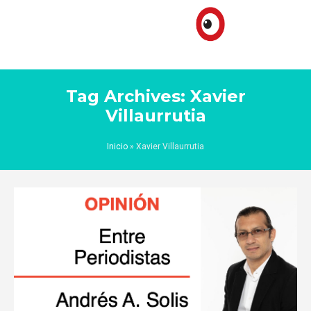
Tag Archives: Xavier
Villaurrutia
Inicio
»
Xavier Villaurrutia