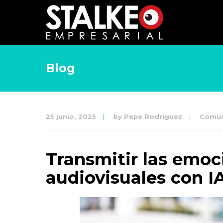
Blog
25 junio, 2025
by
Pepe Rodriguez
Comun
Transmitir las emoci
audiovisuales con I