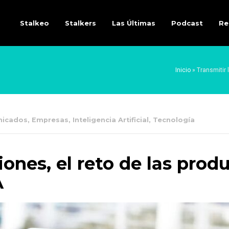
Stalkeo
Stalkers
Las Últimas
Podcast
Re
Inicio
»
Transmitir 
icados
,
Empresas
,
Inteligencia Artificial
,
Tecnología
ones, el reto de las prod
A