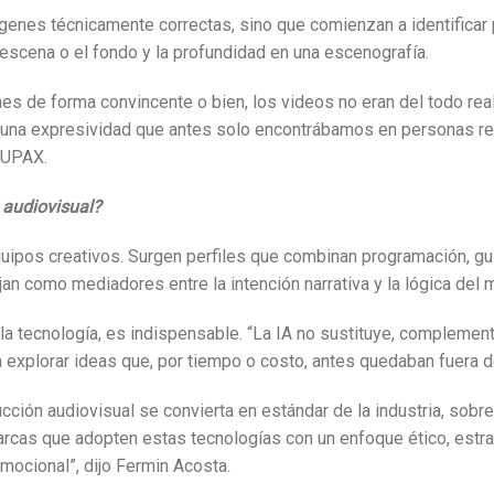
ágenes técnicamente correctas, sino que comienzan a identificar
 escena o el fondo y la profundidad en una escenografía.
es de forma convincente o bien, los videos no eran del todo real
una expresividad que antes solo encontrábamos en personas real
 UPAX.
 audiovisual?
ipos creativos. Surgen perfiles que combinan programación, gui
jan como mediadores entre la intención narrativa y la lógica del 
 la tecnología, es indispensable. “La IA no sustituye, complemen
a explorar ideas que, por tiempo o costo, antes quedaban fuera 
ucción audiovisual se convierta en estándar de la industria, sob
marcas que adopten estas tecnologías con un enfoque ético, estra
emocional”, dijo Fermin Acosta.