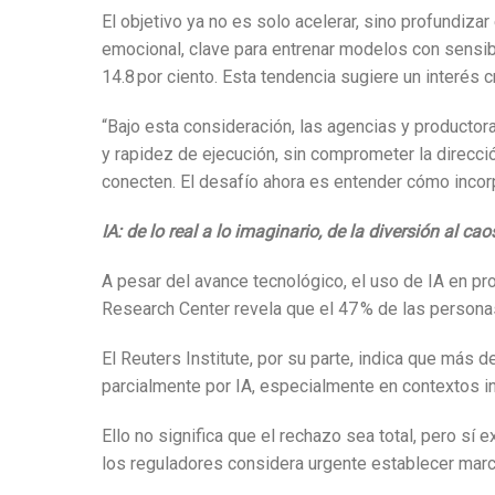
El objetivo ya no es solo acelerar, sino profundiz
emocional, clave para entrenar modelos con sensibi
14.8 por ciento. Esta tendencia sugiere un interés 
“Bajo esta consideración, las agencias y productor
y rapidez de ejecución, sin comprometer la direcció
conecten. El desafío ahora es entender cómo incorp
IA: de lo real a lo imaginario, de la diversión al cao
A pesar del avance tecnológico, el uso de IA en p
Research Center revela que el 47 % de las person
El Reuters Institute, por su parte, indica que má
parcialmente por IA, especialmente en contextos i
Ello no significa que el rechazo sea total, pero s
los reguladores considera urgente establecer mar