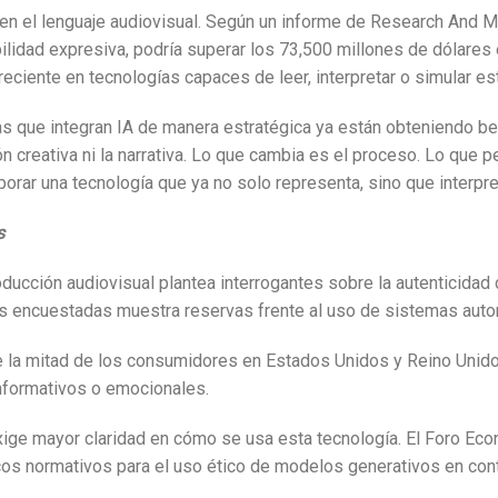
ar en el lenguaje audiovisual. Según un informe de Research And 
lidad expresiva, podría superar los 73,500 millones de dólares 
creciente en tecnologías capaces de leer, interpretar o simular e
as que integran IA de manera estratégica ya están obteniendo ben
n creativa ni la narrativa. Lo que cambia es el proceso. Lo que 
orar una tecnología que ya no solo representa, sino que interpre
s
roducción audiovisual plantea interrogantes sobre la autenticid
as encuestadas muestra reservas frente al uso de sistemas auto
s de la mitad de los consumidores en Estados Unidos y Reino Uni
nformativos o emocionales.
í exige mayor claridad en cómo se usa esta tecnología. El Foro E
cos normativos para el uso ético de modelos generativos en con