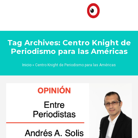
Tag Archives: Centro Knight de
Periodismo para las Américas
Inicio
»
Centro Knight de Periodismo para las Américas