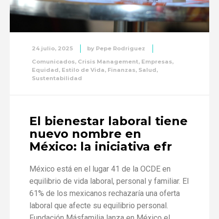
24 julio, 2025
by
Pepe Rodriguez
Comunicados
,
Crisis Management
,
Empresas
,
Equidad
,
Estilo de Vida
,
Finanzas
,
Salud
,
Sustentabilidad
El bienestar laboral tiene
nuevo nombre en
México: la iniciativa efr
México está en el lugar 41 de la OCDE en
equilibrio de vida laboral, personal y familiar. El
61% de los mexicanos rechazaría una oferta
laboral que afecte su equilibrio personal.
Fundación Másfamilia lanza en México el