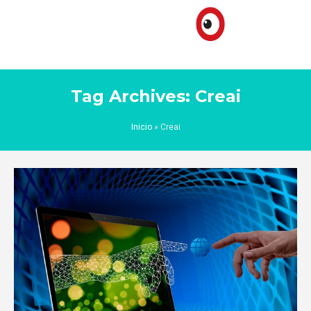
Tag Archives: Creai
Inicio
»
Creai