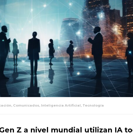
cación
,
Comunicados
,
Inteligencia Artificial
,
Tecnología
Gen Z a nivel mundial utilizan IA to