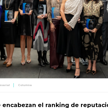
sarial
Columna
ue encabezan el ranking de reputac