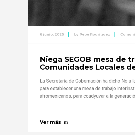
6 junio, 2025
by
Pepe Rodriguez
Comuni
Niega SEGOB mesa de tra
Comunidades Locales d
La Secretaría de Gobernación ha dicho No a 
para establecer una mesa de trabajo interins
afromexicanos, para coadyuvar a la generación 
Ver más