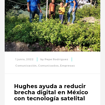
1 junio, 2022
by
Pepe Rodriguez
Comunicación
,
Comunicados
,
Empresas
Hughes ayuda a reducir
brecha digital en México
con tecnología satelital