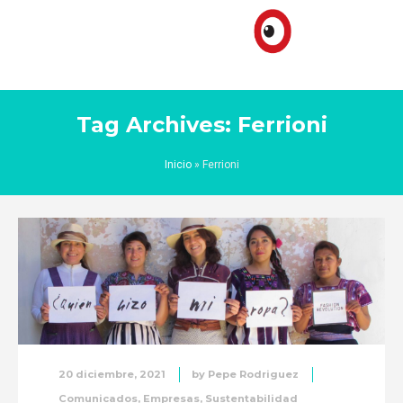
Tag Archives: Ferrioni
Inicio
»
Ferrioni
20 diciembre, 2021
by
Pepe Rodriguez
Comunicados
,
Empresas
,
Sustentabilidad