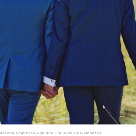
icados
,
Empresas
,
Equidad
,
Estilo de Vida
,
Finanzas