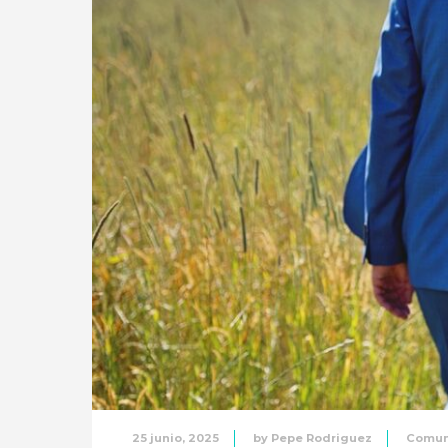
25 junio, 2025
by
Pepe Rodriguez
Comun