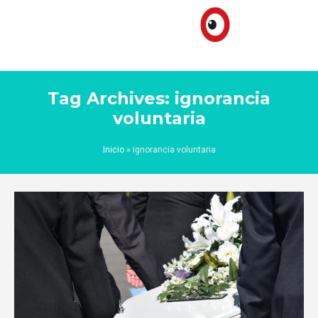
Tag Archives: ignorancia
voluntaria
Inicio
»
ignorancia voluntaria