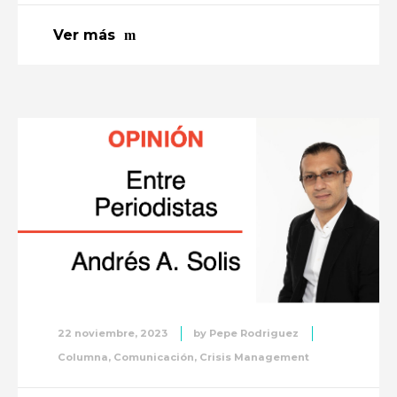
Ver más
22 noviembre, 2023
by
Pepe Rodriguez
Columna
,
Comunicación
,
Crisis Management