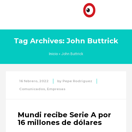
Tag Archives: John Buttrick
Inicio
»
John Buttrick
16 febrero, 2022
by
Pepe Rodriguez
Comunicados
,
Empresas
Mundi recibe Serie A por
16 millones de dólares