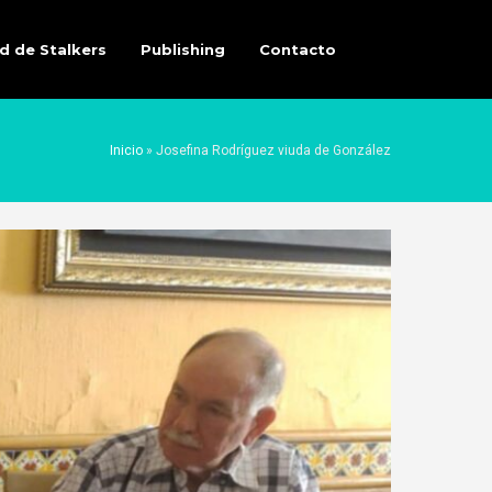
d de Stalkers
Publishing
Contacto
Inicio
»
Josefina Rodríguez viuda de González