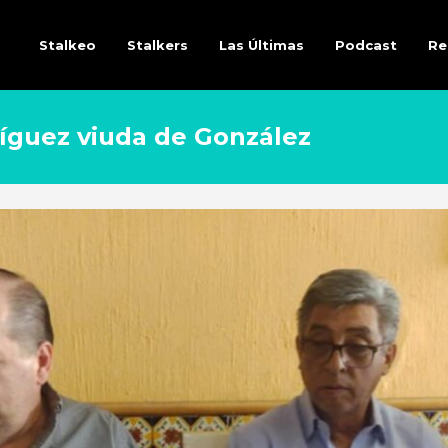
Stalkeo
Stalkers
Las Últimas
Podcast
Re
ríguez viuda de González