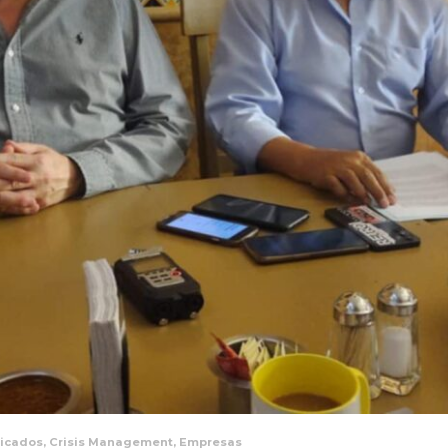
icados
,
Crisis Management
,
Empresas