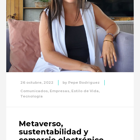
26 octubre, 2022
by
Pepe Rodriguez
Comunicados
,
Empresas
,
Estilo de Vida
,
Tecnología
Metaverso,
sustentabilidad y
comercio electrónico