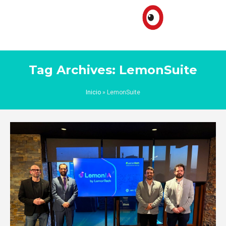
Tag Archives: LemonSuite
Inicio
»
LemonSuite