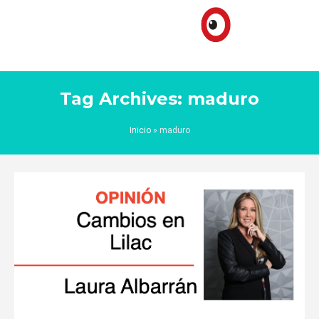
Tag Archives: maduro
Inicio
»
maduro