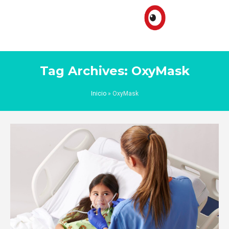
Tag Archives: OxyMask
Inicio
»
OxyMask