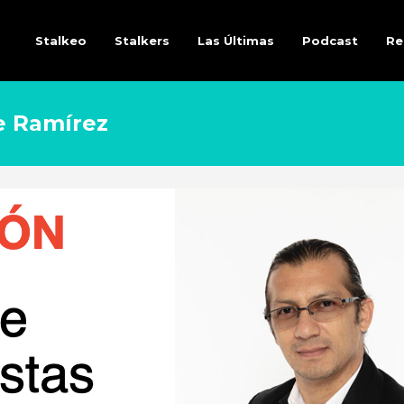
Stalkeo
Stalkers
Las Últimas
Podcast
Re
e Ramírez