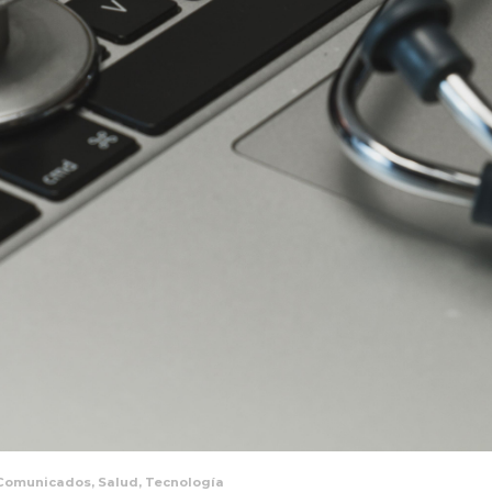
Comunicados
,
Salud
,
Tecnología