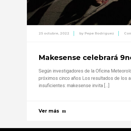
25 octubre, 2022
by
Pepe Rodriguez
Com
Makesense celebrará 9no
Según investigadores de la Oficina Meteoroló
próximos cinco años Los resultados de los a
insuficientes: makesense invita […]
Ver más