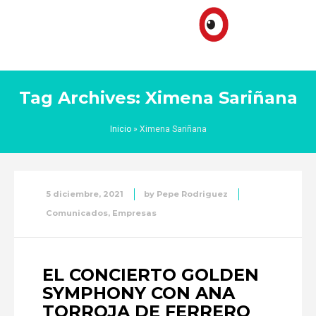
Tag Archives: Ximena Sariñana
Inicio
»
Ximena Sariñana
5 diciembre, 2021
by
Pepe Rodriguez
Comunicados
,
Empresas
EL CONCIERTO GOLDEN
SYMPHONY CON ANA
TORROJA DE FERRERO