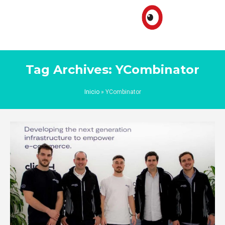
Tag Archives: YCombinator
Inicio
»
YCombinator