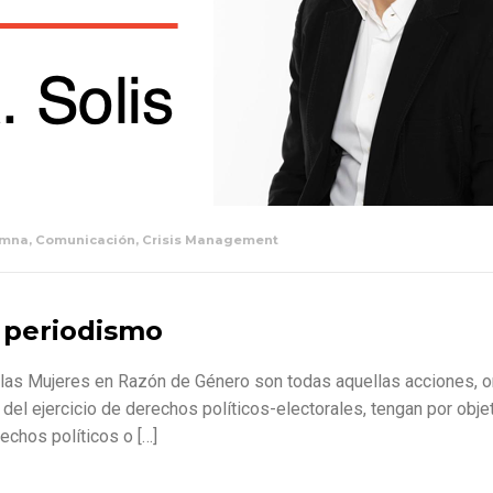
umna
,
Comunicación
,
Crisis Management
l periodismo
a las Mujeres en Razón de Género son todas aquellas acciones, o
el ejercicio de derechos políticos-electorales, tengan por obje
echos políticos o […]