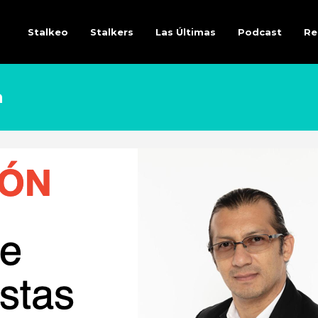
Stalkeo
Stalkers
Las Últimas
Podcast
Re
a