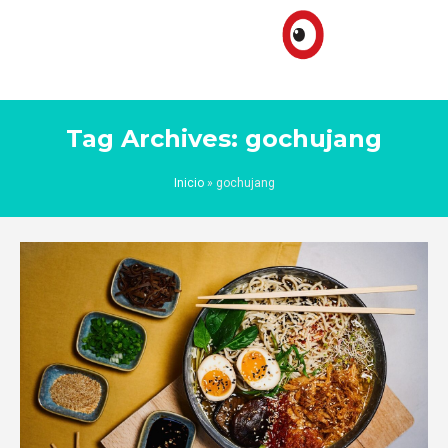
Tag Archives: gochujang
Inicio
»
gochujang