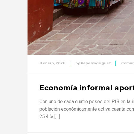
9 enero, 2026
by
Pepe Rodriguez
Comun
Economía informal aport
Con uno de cada cuatro pesos del PIB en la i
población económicamente activa cuenta con a
25.4 % […]