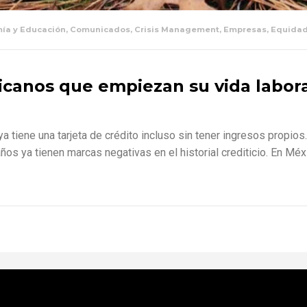
ía y Educación
,
Comunicados
,
Crisis Management
,
Empresas
,
Equida
canos que empiezan su vida labora
 tiene una tarjeta de crédito incluso sin tener ingresos propios
ños ya tienen marcas negativas en el historial crediticio. En Méx