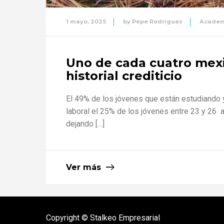
1 mayo, 2025
by
Pepe Rodriguez
Academ
Uno de cada cuatro mexi
historial crediticio
El 49% de los jóvenes que están estudiando ya
laboral el 25% de los jóvenes entre 23 y 26 a
dejando […]
Ver más
Copyright © Stalkeo Empresarial