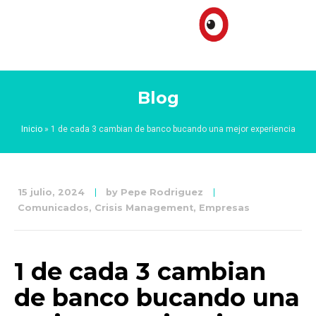
Blog
Inicio
»
1 de cada 3 cambian de banco bucando una mejor experiencia
15 julio, 2024
by
Pepe Rodriguez
Comunicados
,
Crisis Management
,
Empresas
1 de cada 3 cambian
de banco bucando una