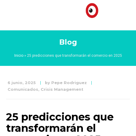
Blog
Inicio
»
25 predicciones que transformarán el comercio en 2025
6 junio, 2025
by
Pepe Rodriguez
Comunicados
,
Crisis Management
25 predicciones que
transformarán el