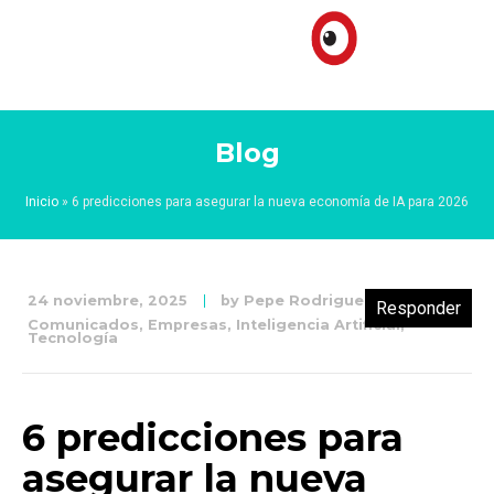
Blog
Inicio
»
6 predicciones para asegurar la nueva economía de IA para 2026
24 noviembre, 2025
by
Pepe Rodriguez
Responder
Comunicados
,
Empresas
,
Inteligencia Artificial
,
Tecnología
6 predicciones para
asegurar la nueva