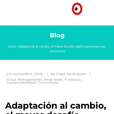
Blog
Inicio
»
Adaptación al cambio, el mayor desafío digital para empresas
mexicanas
20 noviembre, 2025
by
Pepe Rodriguez
Crisis Management
,
Empresas
,
Finanzas
,
Sustentabilidad
,
Tecnología
Adaptación al cambio,