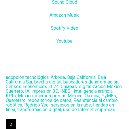
Sound Cloud
Amazon Music
Spotify Video
Youtube
adopción tecnológica
,
Arkode
,
Baja California
,
Baja
California Sur
,
brecha digital
,
buscadores de información
,
Censos Económicos 2024
,
Chiapas
,
digitalización México
,
Guerrero
,
IA
,
impresión 3D
,
INEGI
,
inteligencia artificia
,
KPIs
,
Mexico
,
microempresas México
,
Oaxaca
,
PyMEs
,
Querétaro
,
repositorios de datos
,
Resistencia al cambio
,
robótica
,
Rodrigo Yeo
,
servicios en la nube
,
tiendas en
línea
,
transformación digital
,
uso de Internet empresas