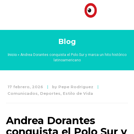
Blog
Inicio
»
Andrea Dorantes conquista el Polo Sur y marca un hito histórico
latinoamericano
17 febrero, 2026
by
Pepe Rodriguez
Comunicados
,
Deportes
,
Estilo de Vida
Andrea Dorantes
conquista el Polo Sur y