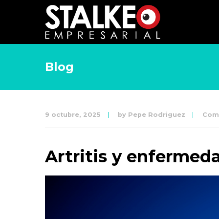
Blog
9 octubre, 2025
by
Pepe Rodriguez
Com
Artritis y enfermed