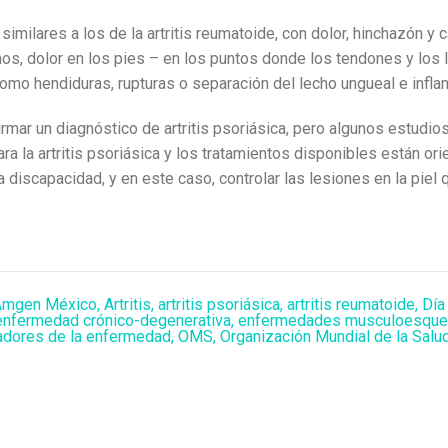
 similares a los de la artritis reumatoide, con dolor, hinchazón y
s, dolor en los pies – en los puntos donde los tendones y los l
omo hendiduras, rupturas o separación del lecho ungueal e inflam
ar un diagnóstico de artritis psoriásica, pero algunos estudios 
ara la artritis psoriásica y los tratamientos disponibles están ori
 la discapacidad, y en este caso, controlar las lesiones en la piel
Amgen México
,
Artritis
,
artritis psoriásica
,
artritis reumatoide
,
Día
enfermedad crónico-degenerativa
,
enfermedades musculoesquel
adores de la enfermedad
,
OMS
,
Organización Mundial de la Salu