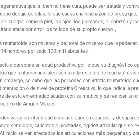
enerativa que, si bien no tiene cura, puede ser tratada y contr
hueso debajo de ellas, lo que causa una hinchazón dolorosa que,
 del cuerpo, como la piel, los ojos, los pulmones, el corazón y l
ario ataca por error los tejidos de su propio cuerpo.
,
tis reumatoide son mujeres
y del total de mujeres que la padecen,
 14 hombres por cada 100 mil habitantes.
e afecta a personas en edad productiva por lo que su diagnóstic
a los que síntomas iniciales son similares a los de muchas otras
in embargo, se sabe que las personas con artritis reumatoide su
mentación o de nivel de proteína C reactiva, lo que indica la pr
s de esta enfermedad acudan con su médico y se realicen un aná
or médico de Amgen México.
ueden variar en intensidad e incluso pueden aparecer y desapare
ones sensibles, calientes e hinchadas, rigidez articular que s
. Al inicio se ven afectadas las articulaciones más pequeñas y co