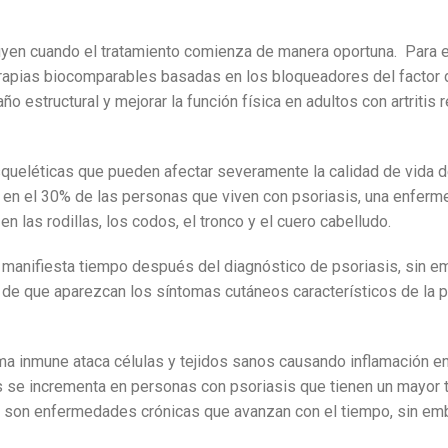
yen cuando el tratamiento comienza de manera oportuna. Para 
apias biocomparables basadas en los bloqueadores del factor 
año estructural y mejorar la función física en adultos con artriti
ueléticas que pueden afectar severamente la calidad de vida d
 en el 30% de las personas que viven con psoriasis
, una enferm
 las rodillas, los codos, el tronco y el cuero cabelludo.
 se manifiesta tiempo después del diagnóstico de psoriasis, sin 
de que aparezcan los síntomas cutáneos característicos de la ps
tema inmune ataca células y tejidos sanos causando inflamación e
ritis se incrementa en personas con psoriasis que tienen un mayor
sis, son enfermedades crónicas que avanzan con el tiempo, sin e