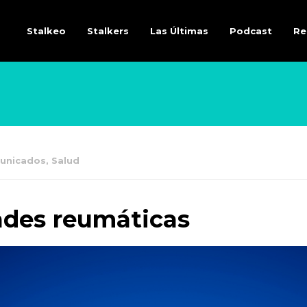
Stalkeo
Stalkers
Las Últimas
Podcast
Re
unicados
,
Salud
ades reumáticas