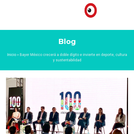
Blog
Inicio
»
Bayer México crecerá a doble dígito e invierte en deporte, cultura
y sustentabilidad